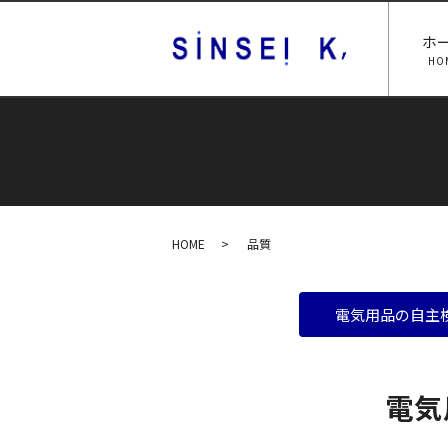
ホ
HO
HOME
品質
電気用品の自主
電気